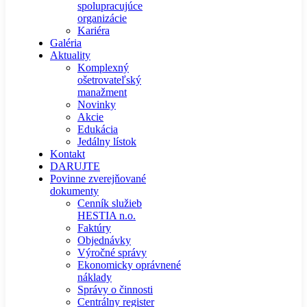
spolupracujúce
organizácie
Kariéra
Galéria
Aktuality
Komplexný
ošetrovateľský
manažment
Novinky
Akcie
Edukácia
Jedálny lístok
Kontakt
DARUJTE
Povinne zverejňované
dokumenty
Cenník služieb
HESTIA n.o.
Faktúry
Objednávky
Výročné správy
Ekonomicky oprávnené
náklady
Správy o činnosti
Centrálny register