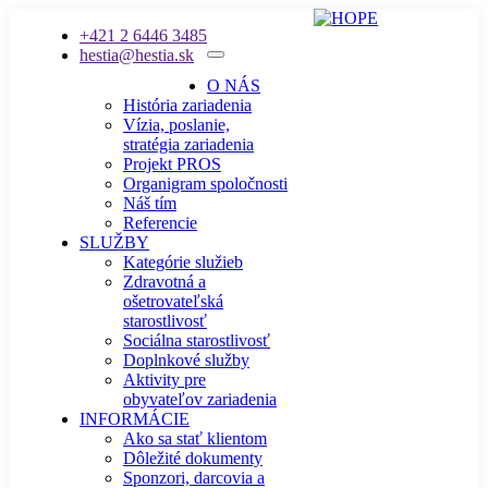
+421 2 6446 3485
hestia@hestia.sk
O NÁS
História zariadenia
Vízia, poslanie,
stratégia zariadenia
Projekt PROS
Organigram spoločnosti
Náš tím
Referencie
SLUŽBY
Kategórie služieb
Zdravotná a
ošetrovateľská
starostlivosť
Sociálna starostlivosť
Doplnkové služby
Aktivity pre
obyvateľov zariadenia
INFORMÁCIE
Ako sa stať klientom
Dôležité dokumenty
Sponzori, darcovia a