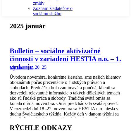
zmlúv
Zoznam žiadateľov o
sociálnu službu
2025 január
Bulletin – sociálne aktivizačné
činnosti v zariadení HESTIA n.o. – 1.
vydanie
admin
jan 20, 25
Úvodom novembra, konkrétne šiesteho, sme našich klientov
oboznámili počas prezentácie o ľudských právach a
slobodách. Prednáška bola zaujímavá a poučná, klienti sa
dozvedeli relevantné informácie o takých dôležitých témach
ako sú ľudské práca a slobody. Tradičná svätá omša sa
konala dňa 7. novembra. Omši predchádzala svätá spoveď.
V rozmedzí dní 18.-22. novembra sa HESTIA n.o. niesla v
duchu Švajčiarskeho týždňa. Každý deň v danom týždni sa
konali rôzne aktivity s tematikou krásnej a zaujímavej
krajiny Švajčiarsko, dokonca aj strava počas celého týždňa
RÝCHLE ODKAZY
boli s typickými švajčiarskymi jedlami. 27. novembra nás