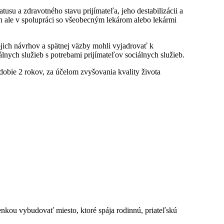
tusu a zdravotného stavu prijímateľa, jeho destabilizácii a
ch ale v spolupráci so všeobecným lekárom alebo lekármi
vojich návrhov a spätnej väzby mohli vyjadrovať k
iálnych služieb s potrebami prijímateľov sociálnych služieb.
obie 2 rokov, za účelom zvyšovania kvality života
kou vybudovať miesto, ktoré spája rodinnú, priateľskú