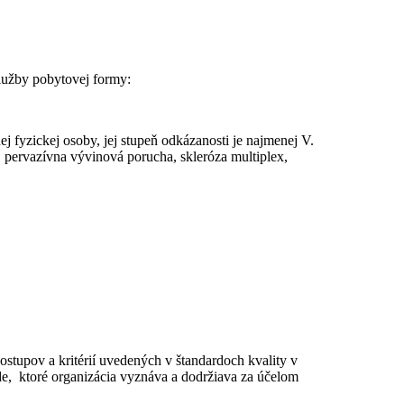
služby pobytovej formy:
j fyzickej osoby, jej stupeň odkázanosti je najmenej V.
 pervazívna vývinová porucha, skleróza multiplex,
stupov a kritérií uvedených v štandardoch kvality v
de, ktoré organizácia vyznáva a dodržiava za účelom