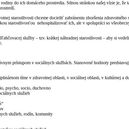
odiny do ich domáceho prostredia. Silnou stránkou našej vízie je, že t
ostredí.
votnej starostlivosti chceme docieliť zabráneniu zhoršenia zdravotného 
ou starostlivosťou nehospitalizovať ich, ale v spolupráci so všeobecný
ahčovacej služby – tzv. krátkej náhradnej starostlivosti – aby si vede
e.
nym prístupom v sociálnych službách. Stanovené hodnoty predstavujú 
iplinárnom tíme v zdravotnej oblasti, v sociálnej oblasti, v kultúrnej a d
bio, psycho, socio, duchovno
ociálnych služieb
S“
ov
nych služieb, rodín, komunity