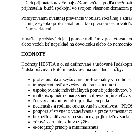
našich prijímateľov v čo najväčšom počte a podľa možností r
prijímatelia budú spokojní vo svojom vlastnom domácom pr
Poskytovaním kvalitnej prevencie v oblasti sociálnej a zdra
úsilím je vysoko profesionálnou a komplexnou ošetrovateľsk
našom zariadení.
V našich predstavách je aj pomoc rodinám v poskytovaní odľ
alebo vedeli ísť napríklad na dovolenku alebo do nemocnic
HODNOTY
Hodnoty HESTIA n.o. sú definované a určované ľudskopráv
ľudskoprávnych kritérií poskytovania sociálnej služby:
profesionalita a zvyšovanie profesionality v multidisc
transparentnosť a zvyšovanie transparentnosti
uspokojovanie individuálnych potrieb jednotlivcov, 
multidisciplinárny manažment zdravia prijímateľov s
ľudský a otvorený prístup, etika, empatia
pacientsky a rodinne orientovaná starostlivosť „PRO
podpora sústavného vzdelávania a praxe zamestnanc
bezpečie a dôvera zamestnancov, prijímateľov sociál
zdravé starnutie, zdravá výživa
ekologický princíp a minimalizmus