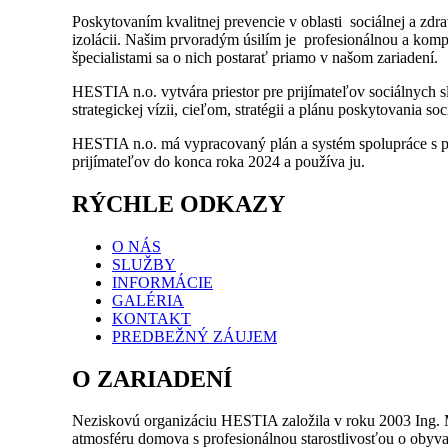
Poskytovaním kvalitnej prevencie v oblasti sociálnej a zdrav
izolácii. Našim prvoradým úsilím je profesionálnou a komp
špecialistami sa o nich postarať priamo v našom zariadení.
HESTIA n.o. vytvára priestor pre prijímateľov sociálnych s
strategickej vízii, cieľom, stratégii a plánu poskytovania s
HESTIA n.o. má vypracovaný plán a systém spolupráce s pr
prijímateľov do konca roka 2024 a používa ju.
RÝCHLE ODKAZY
O NÁS
SLUŽBY
INFORMÁCIE
GALÉRIA
KONTAKT
PREDBEŽNÝ ZÁUJEM
O ZARIADENÍ
Neziskovú organizáciu HESTIA založila v roku 2003 Ing. 
atmosféru domova s profesionálnou starostlivosťou o obyva