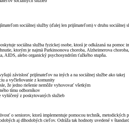
mateľov sociálnych služieb
ímateľom sociálnej služby (ďalej len prijímateľom) v druhu sociálnej 
skytuje sociálna služba fyzickej osobe, ktorá je odkázaná na pomoc ine
ihnutie, ktorým je najmä Parkinsonova choroba, Alzheimerova choroba,
pota, AIDS, alebo organický psychosyndróm ťažkého stupňa.
šujú závislosť prijímateľov na iných a na sociálnej službe ako takej
áciu a vyčleňovanie z komunity
ysle, že jedno riešenie nemôže vyhovovať všetkým
árného tímu odborníkov
 je vylúčený z poskytovaných služieb
ivosť o seniorov, ktorú implementuje pomocou techník, metodických po
tkodobých aj dlhodobých cieľov. Odráža tak hodnoty uvedené v štandar