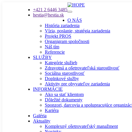
+421 2 6446 3485
hestia@hestia.sk
O NÁS
História zariadenia
Vízia, poslanie, stratégia zariadenia
Projekt PROS
Organigram spoločnosti
Náš tím
Referencie
SLUŽBY
Kategórie služieb
Zdravotná a ošetrovateľská starostlivosť
Sociálna starostlivosť
Doplnkové služby
Aktivity pre obyvateľov zariadenia
INFORMÁCIE
Ako sa stať klientom
Dôležité dokumenty
Sponzori, darcovia a spolupracujúce organizác
Kariéra
Galéria
Aktuality
Komplexný ošetrovateľský manažment
Novinky