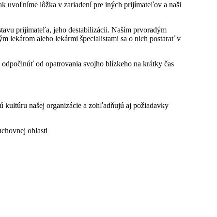
ak uvoľníme lôžka v zariadení pre iných prijímateľov a naši
stavu prijímateľa, jeho destabilizácii. Naším prvoradým
m lekárom alebo lekármi špecialistami sa o nich postarať v
li odpočinúť od opatrovania svojho blízkeho na krátky čas
kultúru našej organizácie a zohľadňujú aj požiadavky
uchovnej oblasti