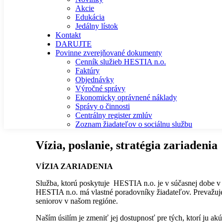
Akcie
Edukácia
Jedálny lístok
Kontakt
DARUJTE
Povinne zverejňované dokumenty
Cenník služieb HESTIA n.o.
Faktúry
Objednávky
Výročné správy
Ekonomicky oprávnené náklady
Správy o činnosti
Centrálny register zmlúv
Zoznam žiadateľov o sociálnu službu
Vízia, poslanie, stratégia zariadenia
VÍZIA ZARIADENIA
Služba, ktorú poskytuje HESTIA n.o. je v súčasnej dobe v s
HESTIA n.o. má vlastné poradovníky žiadateľov. Prevažuje 
seniorov v našom regióne.
Naším úsilím je zmeniť jej dostupnosť pre tých, ktorí ju ak