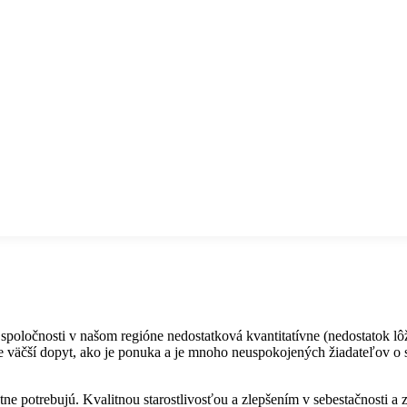
poločnosti v našom regióne nedostatková kvantitatívne (nedostatok lôžo
väčší dopyt, ako je ponuka a je mnoho neuspokojených žiadateľov o sl
útne potrebujú. Kvalitnou starostlivosťou a zlepšením v sebestačnosti a