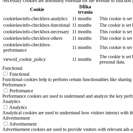
Necessary cookies are absolutely essential for the website to function
Dĺžka
Cookie
trvania
cookielawinfo-checkbox-analytics
11 months
This cookie is se
cookielawinfo-checkbox-functional
11 months
The cookie is set
cookielawinfo-checkbox-necessary
11 months
This cookie is se
cookielawinfo-checkbox-others
11 months
This cookie is se
cookielawinfo-checkbox-
11 months
This cookie is se
performance
The cookie is set
viewed_cookie_policy
11 months
personal data.
Functional
Functional
Functional cookies help to perform certain functionalities like sharing 
Performance
Performance
Performance cookies are used to understand and analyze the key perfor
Analytics
Analytics
Analytical cookies are used to understand how visitors interact with th
Advertisement
Advertisement
Advertisement cookies are used to provide visitors with relevant ads 