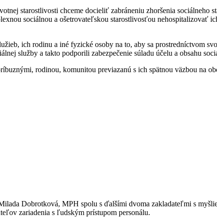
otnej starostlivosti chceme docieliť zabráneniu zhoršenia sociálneho sta
lexnou sociálnou a ošetrovateľskou starostlivosťou nehospitalizovať i
lužieb, ich rodinu a iné fyzické osoby na to, aby sa prostredníctvom s
ociálnej služby a takto podporili zabezpečenie súladu účelu a obsahu soc
íbuznými, rodinou, komunitou previazanú s ich spätnou väzbou na obd
Milada Dobrotková, MPH spolu s ďalšími dvoma zakladateľmi s myšlien
teľov zariadenia s ľudským prístupom personálu.