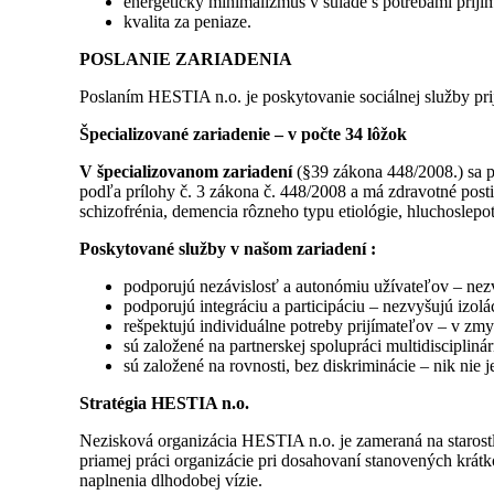
energetický minimalizmus v súlade s potrebami prijí
kvalita za peniaze.
POSLANIE ZARIADENIA
Poslaním HESTIA n.o. je poskytovanie sociálnej služby prij
Špecializované zariadenie – v počte 34 lôžok
V špecializovanom zariadení
(§39 zákona 448/2008.) sa po
podľa prílohy č. 3 zákona č. 448/2008 a má zdravotné post
schizofrénia, demencia rôzneho typu etiológie, hluchosle
Poskytované služby v našom zariadení :
podporujú nezávislosť a autonómiu užívateľov – nezvy
podporujú integráciu a participáciu – nezvyšujú izol
rešpektujú individuálne potreby prijímateľov – v zm
sú založené na partnerskej spolupráci multidisciplin
sú založené na rovnosti, bez diskriminácie – nik nie
Stratégia HESTIA n.o.
Nezisková organizácia HESTIA n.o. je zameraná na starostl
priamej práci organizácie pri dosahovaní stanovených krá
naplnenia dlhodobej vízie.