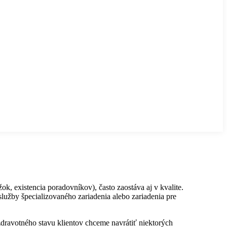
k, existencia poradovníkov), často zaostáva aj v kvalite.
užby špecializovaného zariadenia alebo zariadenia pre
 zdravotného stavu klientov chceme navrátiť niektorých