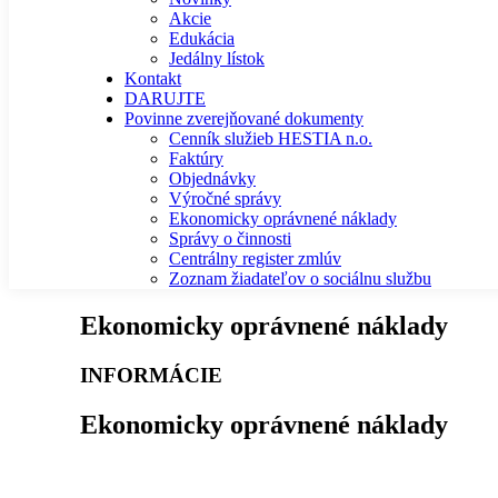
Akcie
Edukácia
Jedálny lístok
Kontakt
DARUJTE
Povinne zverejňované dokumenty
Cenník služieb HESTIA n.o.
Faktúry
Objednávky
Výročné správy
Ekonomicky oprávnené náklady
Správy o činnosti
Centrálny register zmlúv
Zoznam žiadateľov o sociálnu službu
Ekonomicky oprávnené náklady
INFORMÁCIE
Ekonomicky oprávnené náklady