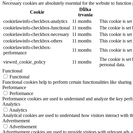
Necessary cookies are absolutely essential for the website to function
Dĺžka
Cookie
trvania
cookielawinfo-checkbox-analytics
11 months
This cookie is se
cookielawinfo-checkbox-functional
11 months
The cookie is set
cookielawinfo-checkbox-necessary
11 months
This cookie is se
cookielawinfo-checkbox-others
11 months
This cookie is se
cookielawinfo-checkbox-
11 months
This cookie is se
performance
The cookie is set
viewed_cookie_policy
11 months
personal data.
Functional
Functional
Functional cookies help to perform certain functionalities like sharing 
Performance
Performance
Performance cookies are used to understand and analyze the key perfor
Analytics
Analytics
Analytical cookies are used to understand how visitors interact with th
Advertisement
Advertisement
Advertisement cookies are used to provide visitors with relevant ads 