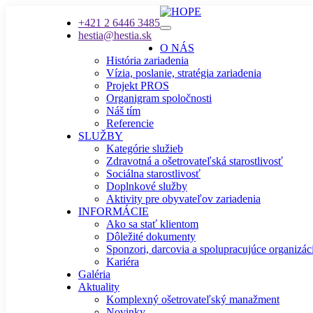
+421 2 6446 3485
hestia@hestia.sk
O NÁS
História zariadenia
Vízia, poslanie, stratégia zariadenia
Projekt PROS
Organigram spoločnosti
Náš tím
Referencie
SLUŽBY
Kategórie služieb
Zdravotná a ošetrovateľská starostlivosť
Sociálna starostlivosť
Doplnkové služby
Aktivity pre obyvateľov zariadenia
INFORMÁCIE
Ako sa stať klientom
Dôležité dokumenty
Sponzori, darcovia a spolupracujúce organizác
Kariéra
Galéria
Aktuality
Komplexný ošetrovateľský manažment
Novinky