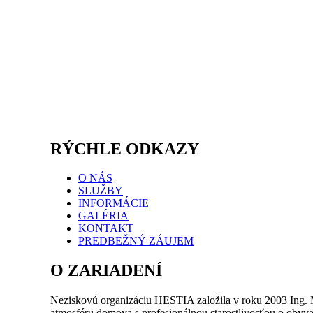
RÝCHLE ODKAZY
O NÁS
SLUŽBY
INFORMÁCIE
GALÉRIA
KONTAKT
PREDBEŽNÝ ZÁUJEM
O ZARIADENÍ
Neziskovú organizáciu HESTIA založila v roku 2003 Ing. 
atmosféru domova s profesionálnou starostlivosťou o obyva