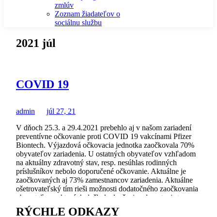
zmlúv
Zoznam žiadateľov o
sociálnu službu
2021 júl
COVID 19
admin
júl 27, 21
V dňoch 25.3. a 29.4.2021 prebehlo aj v našom zariadení
preventívne očkovanie proti COVID 19 vakcínami Pfizer
Biontech. Výjazdová očkovacia jednotka zaočkovala 70%
obyvateľov zariadenia. U ostatných obyvateľov vzhľadom
na aktuálny zdravotný stav, resp. nesúhlas rodinných
príslušníkov nebolo doporučené očkovanie. Aktuálne je
zaočkovaných aj 73% zamestnancov zariadenia. Aktuálne
ošetrovateľský tím rieši možnosti dodatočného zaočkovania
obyvateľov, u ktorých došlo k zlepšeniu zdravotnej stavu a
celkovej kondície. Návštevy priateľov a rodinných
RÝCHLE ODKAZY
príslušníkov opäť umožnené! Vzhľadom na zlepšujúcu sa