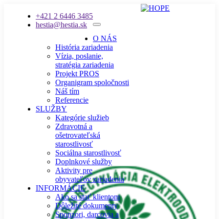
+421 2 6446 3485
hestia@hestia.sk
O NÁS
História zariadenia
Vízia, poslanie,
stratégia zariadenia
Projekt PROS
Organigram spoločnosti
Náš tím
Referencie
SLUŽBY
Kategórie služieb
Zdravotná a
ošetrovateľská
starostlivosť
Sociálna starostlivosť
Doplnkové služby
Aktivity pre
obyvateľov zariadenia
INFORMÁCIE
Ako sa stať klientom
Dôležité dokumenty
Sponzori, darcovia a