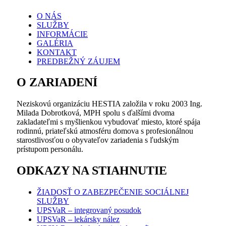
epidemiologickú situáciu na Slovensku a aktuálny COVID
O NÁS
semafor platný pre Bratislavu sú opäť otvorené brány nášho
SLUŽBY
zariadenia pre priateľov a rodinných príslušníkov našich
INFORMÁCIE
obyvateľov. Samozrejme stretnutia sa realizujú za
GALÉRIA
podmienky dodržiavania prísnych hygienických a
KONTAKT
bezpečnostných opatrení – bez osobného kontaktu, s
PREDBEŽNÝ ZÁUJEM
dodržaním bezpečnej min. 2m vzdialenosti a vzájomných
rozostupov. Na stretnutia sú vyhradené vonkajšie priestory
záhrady a terasy na poschodí zariadenia. Vopred je dôležité
O ZARIADENÍ
sa nahlásiť s požiadavkou návštevy u riaditeľky zariadenia,
resp. vrchnej sestry, ktoré manažujú plán návštev tak, aby
Neziskovú organizáciu HESTIA založila v roku 2003 Ing.
neprichádzalo k veľkej koncentrácií osôb v objekte v
Milada Dobrotková, MPH spolu s ďalšími dvoma
určitých časových intervaloch.
zakladateľmi s myšlienkou vybudovať miesto, ktoré spája
rodinnú, priateľskú atmosféru domova s profesionálnou
starostlivosťou o obyvateľov zariadenia s ľudským
prístupom personálu.
ODKAZY NA STIAHNUTIE
ŽIADOSŤ O ZABEZPEČENIE SOCIÁLNEJ
SLUŽBY
UPSVaR – integrovaný posudok
UPSVaR – lekársky nález