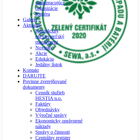
spolupracujúce
organizácie
Kariéra
Galéria
Aktuality
Komplexný
ošetrovateľský
manažment
Novinky
Akcie
Edukácia
Jedálny lístok
Kontakt
DARUJTE
Povinne zverejňované
dokumenty
Cenník služieb
HESTIA n.o.
Faktúry
Objednávky
Výročné správy
Ekonomicky oprávnené
náklady
Správy o činnosti
Centrálny register