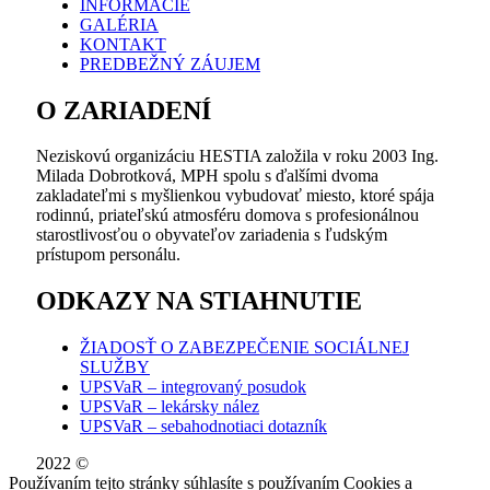
INFORMÁCIE
GALÉRIA
KONTAKT
PREDBEŽNÝ ZÁUJEM
O ZARIADENÍ
Neziskovú organizáciu HESTIA založila v roku 2003 Ing.
Milada Dobrotková, MPH spolu s ďalšími dvoma
zakladateľmi s myšlienkou vybudovať miesto, ktoré spája
rodinnú, priateľskú atmosféru domova s profesionálnou
starostlivosťou o obyvateľov zariadenia s ľudským
prístupom personálu.
ODKAZY NA STIAHNUTIE
ŽIADOSŤ O ZABEZPEČENIE SOCIÁLNEJ
SLUŽBY
UPSVaR – integrovaný posudok
UPSVaR – lekársky nález
UPSVaR – sebahodnotiaci dotazník
2022 ©
WE DID THIS.
Používaním tejto stránky súhlasíte s používaním Cookies a