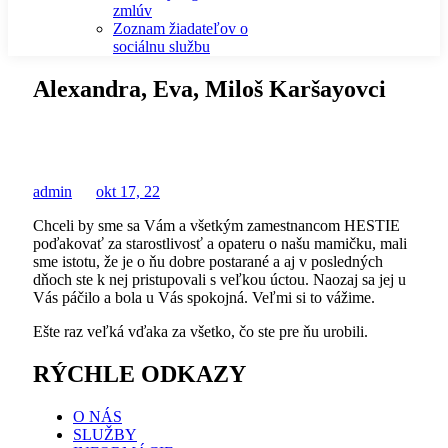
zmlúv
Zoznam žiadateľov o
sociálnu službu
Alexandra, Eva, Miloš Karšayovci
admin
okt 17, 22
Chceli by sme sa Vám a všetkým zamestnancom HESTIE
poďakovať za starostlivosť a opateru o našu mamičku, mali
sme istotu, že je o ňu dobre postarané a aj v posledných
dňoch ste k nej pristupovali s veľkou úctou. Naozaj sa jej u
Vás páčilo a bola u Vás spokojná. Veľmi si to vážime.
Ešte raz veľká vďaka za všetko, čo ste pre ňu urobili.
RÝCHLE ODKAZY
O NÁS
SLUŽBY