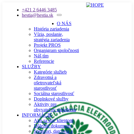
+421 2 6446 3485
hestia@hestia.sk
O NÁS
História zariadenia
Vízia, poslanie,
stratégia zariadenia
Projekt PROS
Organigram spoločnosti
Náš tím
Referencie
SLUŽBY
Kategórie služieb
Zdravotná a
ošetrovateľská
starostlivosť
Sociálna starostlivosť
Doplnkové služby
Aktivity pre
obyvateľov zariadenia
INFORMÁCIE
Ako sa stať klientom
Dôležité dokumenty
Sponzori, darcovia a