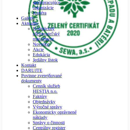
spolupracujúce
organizácie
Kariéra
Galéria
Aktuality
Komplexný
ošetrovateľský
manažment
Novinky
Akcie
Edukácia
Jedálny lístok
Kontakt
DARUJTE
Povinne zverejňované
dokumenty
Cenník služieb
HESTIA n.o.
Faktúry
Objednávky
Výročné správy
Ekonomicky oprávnené
náklady
Správy o činnosti
Centrálny register