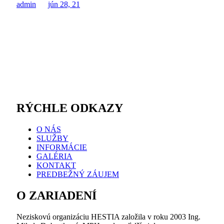
admin
jún 28, 21
RÝCHLE ODKAZY
O NÁS
SLUŽBY
INFORMÁCIE
GALÉRIA
KONTAKT
PREDBEŽNÝ ZÁUJEM
O ZARIADENÍ
Neziskovú organizáciu HESTIA založila v roku 2003 Ing.