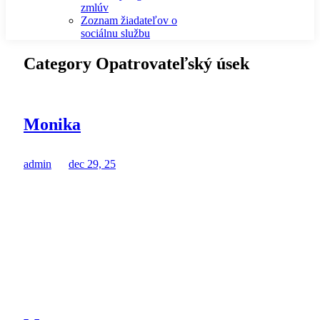
zmlúv
Zoznam žiadateľov o
sociálnu službu
Category Opatrovateľský úsek
Monika
admin
dec 29, 25