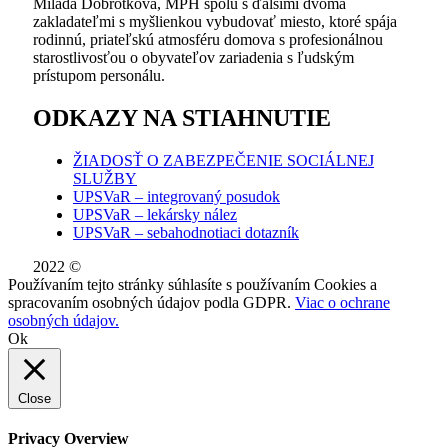
Milada Dobrotková, MPH spolu s ďalšími dvoma
zakladateľmi s myšlienkou vybudovať miesto, ktoré spája
rodinnú, priateľskú atmosféru domova s profesionálnou
starostlivosťou o obyvateľov zariadenia s ľudským
prístupom personálu.
ODKAZY NA STIAHNUTIE
ŽIADOSŤ O ZABEZPEČENIE SOCIÁLNEJ
SLUŽBY
UPSVaR – integrovaný posudok
UPSVaR – lekársky nález
UPSVaR – sebahodnotiaci dotazník
2022 ©
WE DID THIS.
Používaním tejto stránky súhlasíte s používaním Cookies a
spracovaním osobných údajov podla GDPR.
Viac o ochrane
osobných údajov.
Ok
Close
Privacy Overview