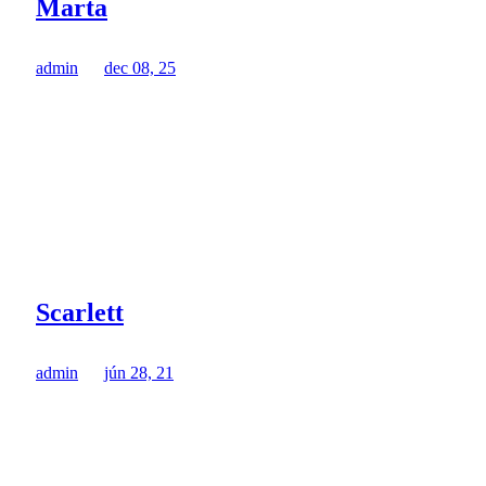
Marta
admin
dec 08, 25
Scarlett
admin
jún 28, 21