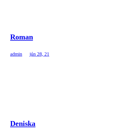
Roman
admin
jún 28, 21
Deniska