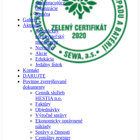
spolupracujúce
organizácie
Kariéra
Galéria
Aktuality
Komplexný
ošetrovateľský
manažment
Novinky
Akcie
Edukácia
Jedálny lístok
Kontakt
DARUJTE
Povinne zverejňované
dokumenty
Cenník služieb
HESTIA n.o.
Faktúry
Objednávky
Výročné správy
Ekonomicky oprávnené
náklady
Správy o činnosti
Centrálny register