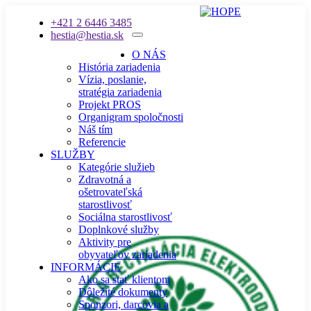
+421 2 6446 3485
hestia@hestia.sk
O NÁS
História zariadenia
Vízia, poslanie,
stratégia zariadenia
Projekt PROS
Organigram spoločnosti
Náš tím
Referencie
SLUŽBY
Kategórie služieb
Zdravotná a
ošetrovateľská
starostlivosť
Sociálna starostlivosť
Doplnkové služby
Aktivity pre
obyvateľov zariadenia
INFORMÁCIE
Ako sa stať klientom
Dôležité dokumenty
Sponzori, darcovia a