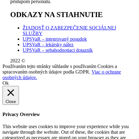
prístupom personálu.
ODKAZY NA STIAHNUTIE
ŽIADOSŤ O ZABEZPEČENIE SOCIÁLNEJ
SLUŽBY
UPSVaR – integrovaný posudok
UPSVaR – lekársky nález
UPSVaR – sebahodnotiaci dotazník
2022 ©
WE DID THIS.
Používaním tejto stránky súhlasíte s používaním Cookies a
spracovaním osobných údajov podla GDPR.
Viac o ochrane
osobných údajov.
Ok
Close
Privacy Overview
This website uses cookies to improve your experience while you
navigate through the website. Out of these, the cookies that are
categorized as necessary are stored on your browser as they are