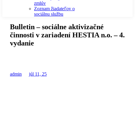
zmlúv
Zoznam žiadateľov o
sociálnu službu
Bulletin – sociálne aktivizačné
činnosti v zariadení HESTIA n.o. – 4.
vydanie
admin
júl 11, 25