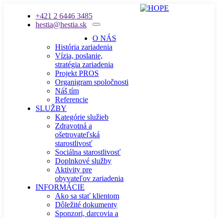
+421 2 6446 3485
hestia@hestia.sk
O NÁS
História zariadenia
Vízia, poslanie,
stratégia zariadenia
Projekt PROS
Organigram spoločnosti
Náš tím
Referencie
SLUŽBY
Kategórie služieb
Zdravotná a
ošetrovateľská
starostlivosť
Sociálna starostlivosť
Doplnkové služby
Aktivity pre
obyvateľov zariadenia
INFORMÁCIE
Ako sa stať klientom
Dôležité dokumenty
Sponzori, darcovia a