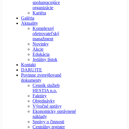
spolupracujúce
organizácie
Kariéra
Galéria
Aktuality
Komplexný
ošetrovateľský
manažment
Novinky
Akcie
Edukácia
Jedálny lístok
Kontakt
DARUJTE
Povinne zverejňované
dokumenty
Cenník služieb
HESTIA n.o.
Faktúry
Objednávky
Výročné správy
Ekonomicky oprávnené
náklady
Správy o činnosti
Centrálny register