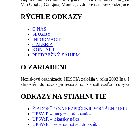
Van Gogha, Gaugina, Moneta,… Je pre nás povzbudzujúce vid
RÝCHLE ODKAZY
O NÁS
SLUŽBY
INFORMÁCIE
GALÉRIA
KONTAKT
PREDBEŽNÝ ZÁUJEM
O ZARIADENÍ
Neziskovú organizáciu HESTIA založila v roku 2003 Ing. 
atmosféru domova s profesionálnou starostlivosťou o obyva
ODKAZY NA STIAHNUTIE
ŽIADOSŤ O ZABEZPEČENIE SOCIÁLNEJ SL
UPSVaR – integrovaný posudok
UPSVaR – lekársky nález
UPSVaR – sebahodnotiaci dotazník