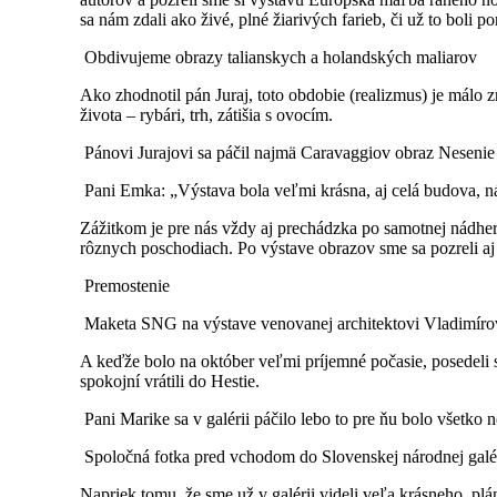
sa nám zdali ako živé, plné žiarivých farieb, či už to boli po
Obdivujeme obrazy talianskych a holandských maliarov
Ako zhodnotil pán Juraj, toto obdobie (realizmus) je málo 
života – rybári, trh, zátišia s ovocím.
Pánovi Jurajovi sa páčil najmä Caravaggiov obraz Nesenie 
Pani Emka: „Výstava bola veľmi krásna, aj celá budova, nád
Zážitkom je pre nás vždy aj prechádzka po samotnej nádhe
rôznych poschodiach. Po výstave obrazov sme sa pozreli aj
Premostenie
Maketa SNG na výstave venovanej architektovi Vladimíro
A keďže bolo na október veľmi príjemné počasie, posedeli s
spokojní vrátili do Hestie.
Pani Marike sa v galérii páčilo lebo to pre ňu bolo všetko
Spoločná fotka pred vchodom do Slovenskej národnej galé
Napriek tomu, že sme už v galérii videli veľa krásneho, pl