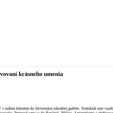
vovaní krásneho umenia
ť s našimi klientmi do Slovenskej národnej galérie. Tentokrát sme vsad
ovoveku. Preniesli sme sa do Benátok, Milána, Amsterdamu a obdivova