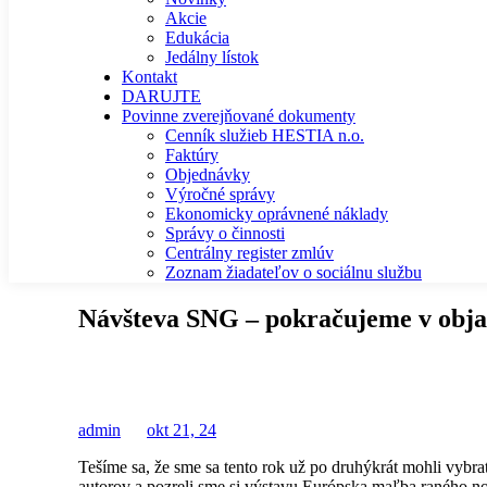
Akcie
Edukácia
Jedálny lístok
Kontakt
DARUJTE
Povinne zverejňované dokumenty
Cenník služieb HESTIA n.o.
Faktúry
Objednávky
Výročné správy
Ekonomicky oprávnené náklady
Správy o činnosti
Centrálny register zmlúv
Zoznam žiadateľov o sociálnu službu
Návšteva SNG – pokračujeme v obja
admin
okt 21, 24
Tešíme sa, že sme sa tento rok už po druhýkrát mohli vybra
autorov a pozreli sme si výstavu Európska maľba raného n