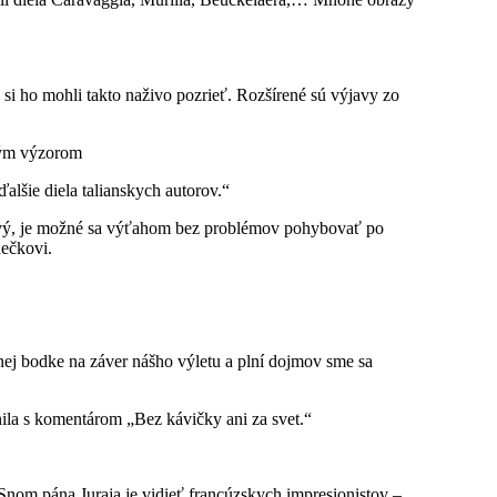
 si ho mohli takto naživo pozrieť. Rozšírené sú výjavy zo
jným výzorom
alšie diela talianskych autorov.“
érový, je možné sa výťahom bez problémov pohybovať po
dečkovi.
knej bodke na záver nášho výletu a plní dojmov sme sa
nila s komentárom „Bez kávičky ani za svet.“
 Snom pána Juraja je vidieť francúzskych impresionistov –