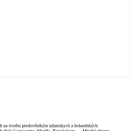
ili na tvorbu predovšetkým talianskych a holandských
li diela Caravaggia, Murilla, Beuckelaera,… Mnohé obrazy