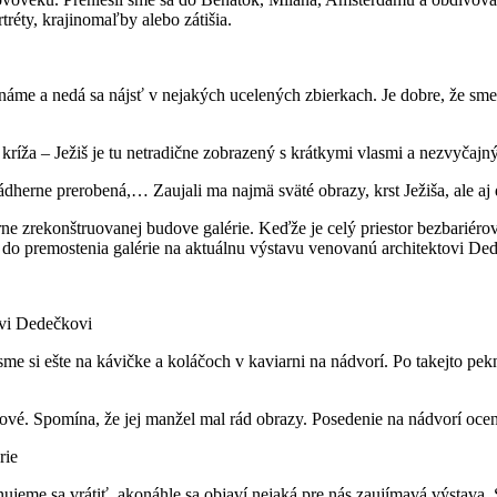
rtréty, krajinomaľby alebo zátišia.
známe a nedá sa nájsť v nejakých ucelených zbierkach. Je dobre, že sme
kríža – Ježiš je tu netradične zobrazený s krátkymi vlasmi a nezvyča
herne prerobená,… Zaujali ma najmä sväté obrazy, krst Ježiša, ale aj ď
rne zrekonštruovanej budove galérie. Keďže je celý priestor bezbari
 do premostenia galérie na aktuálnu výstavu venovanú architektovi De
vi Dedečkovi
me si ešte na kávičke a koláčoch v kaviarni na nádvorí. Po takejto pe
 nové. Spomína, že jej manžel mal rád obrazy. Posedenie na nádvorí oce
rie
ánujeme sa vrátiť, akonáhle sa objaví nejaká pre nás zaujímavá výstava.