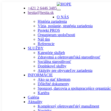
+421 2 6446 3485
hestia@hestia.sk
O NÁS
História zariadenia
Vízia, poslanie, stratégia zariadenia
Projekt PROS
Organigram spoločnosti
Náš tím
Referencie
SLUŽBY
Kategórie služieb
Zdravotná a ošetrovateľská starostlivosť
Sociálna starostlivosť
Doplnkové služby
Aktivity pre obyvateľov zariadenia
INFORMÁCIE
Ako sa stať klientom
Dôležité dokumenty
Sponzori, darcovia a spolupracujúce organizác
Kariéra
Galéria
Aktuality
Komplexný ošetrovateľský manažment
Novinky