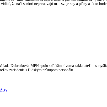
ieť, že naši seniori neprestávajú mať svoje sny a plány a ak to bude
Milada Dobrotková, MPH spolu s ďalšími dvoma zakladateľmi s myšlien
teľov zariadenia s ľudským prístupom personálu.
UŽBY