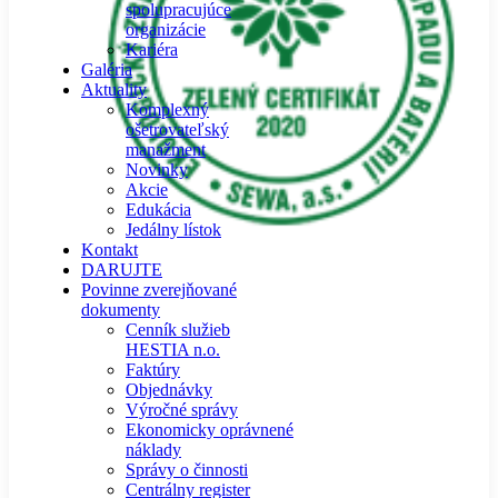
spolupracujúce
organizácie
Kariéra
Galéria
Aktuality
Komplexný
ošetrovateľský
manažment
Novinky
Akcie
Edukácia
Jedálny lístok
Kontakt
DARUJTE
Povinne zverejňované
dokumenty
Cenník služieb
HESTIA n.o.
Faktúry
Objednávky
Výročné správy
Ekonomicky oprávnené
náklady
Správy o činnosti
Centrálny register