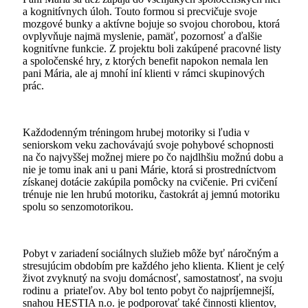
a kognitívnych úloh. Touto formou si precvičuje svoje
mozgové bunky a aktívne bojuje so svojou chorobou, ktorá
ovplyvňuje najmä myslenie, pamäť, pozornosť a ďalšie
kognitívne funkcie. Z projektu boli zakúpené pracovné listy
a spoločenské hry, z ktorých benefit napokon nemala len
pani Mária, ale aj mnohí iní klienti v rámci skupinových
prác.
Každodenným tréningom hrubej motoriky si ľudia v
seniorskom veku zachovávajú svoje pohybové schopnosti
na čo najvyššej možnej miere po čo najdlhšiu možnú dobu a
nie je tomu inak ani u pani Márie, ktorá si prostredníctvom
získanej dotácie zakúpila pomôcky na cvičenie. Pri cvičení
trénuje nie len hrubú motoriku, častokrát aj jemnú motoriku
spolu so senzomotorikou.
Pobyt v zariadení sociálnych služieb môže byť náročným a
stresujúcim obdobím pre každého jeho klienta. Klient je celý
život zvyknutý na svoju domácnosť, samostatnosť, na svoju
rodinu a priateľov. Aby bol tento pobyt čo najpríjemnejší,
snahou HESTIA n.o. je podporovať také činnosti klientov,