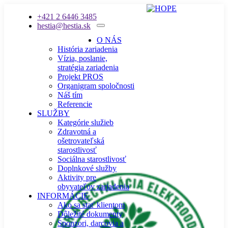
+421 2 6446 3485
hestia@hestia.sk
O NÁS
História zariadenia
Vízia, poslanie,
stratégia zariadenia
Projekt PROS
Organigram spoločnosti
Náš tím
Referencie
SLUŽBY
Kategórie služieb
Zdravotná a
ošetrovateľská
starostlivosť
Sociálna starostlivosť
Doplnkové služby
Aktivity pre
obyvateľov zariadenia
INFORMÁCIE
Ako sa stať klientom
Dôležité dokumenty
Sponzori, darcovia a