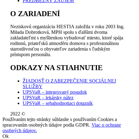
PREDBEŽNÝ ZÁUJEM
O ZARIADENÍ
Neziskovú organizáciu HESTIA založila v roku 2003 Ing.
Milada Dobrotková, MPH spolu s ďalšími dvoma
zakladateľmi s myšlienkou vybudovať miesto, ktoré spája
rodinnú, priateľskú atmosféru domova s profesionálnou
starostlivosťou o obyvateľov zariadenia s ľudským
prístupom personálu.
ODKAZY NA STIAHNUTIE
ŽIADOSŤ O ZABEZPEČENIE SOCIÁLNEJ
SLUŽBY
UPSVaR – integrovaný posudok
UPSVaR – lekársky nález
UPSVaR – sebahodnotiaci dotazník
2022 ©
WE DID THIS.
Používaním tejto stránky súhlasíte s používaním Cookies a
spracovaním osobných údajov podla GDPR.
Viac o ochrane
osobných údajov.
Ok