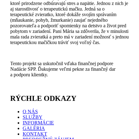
ktoré prirodzene odbúravajú stres a napätie. Jednou z nich je
aj starostlivosť o terapeutickú mačku. Jedná sa o
terapeutické zvieratko, ktoré dokáže svojím správaním
(mňaukanie, pohyb, žmurkanie) zaujať nejedného
pozorovateľa a podporiť spomienky na detstvo a život pred
pobytom v zariadení. Pani Mária sa zdôverila, že v minulosti
mala rada zvieratká a preto má v zariadení možnosť s jednou
terapeutickou mačičkou tráviť svoj voľný čas.
Tento projekt sa uskutočnil vďaka finančnej podpore
Nadácie SPP. Ďakujeme veľmi pekne za finančný dar
a podporu klientky.
RÝCHLE ODKAZY
O NÁS
SLUŽBY
INFORMÁCIE
GALÉRIA
KONTAKT