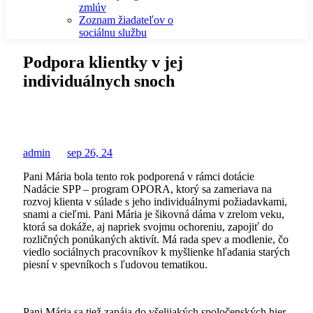
zmlúv
Zoznam žiadateľov o
sociálnu službu
Podpora klientky v jej
individuálnych snoch
admin
sep 26, 24
Pani Mária bola tento rok podporená v rámci dotácie
Nadácie SPP – program OPORA, ktorý sa zameriava na
rozvoj klienta v súlade s jeho individuálnymi požiadavkami,
snami a cieľmi. Pani Mária je šikovná dáma v zrelom veku,
ktorá sa dokáže, aj napriek svojmu ochoreniu, zapojiť do
rozličných ponúkaných aktivít. Má rada spev a modlenie, čo
viedlo sociálnych pracovníkov k myšlienke hľadania starých
piesní v spevníkoch s ľudovou tematikou.
Pani Mária sa tiež zapája do všelijakých spoločenských hier