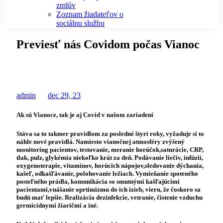
zmlúv
Zoznam žiadateľov o
sociálnu službu
Previesť nás Covidom počas Vianoc
admin
dec 29, 23
Ak sú Vianoce, tak je aj Covid v našom zariadení
Stáva sa to takmer pravidlom za posledné štyri roky, vyžaduje si to
náhle nové pravidlá. Namiesto vianočnej atmosféry zvýšený
monitoring pacientov, testovanie, meranie horúčok,saturácie, CRP,
tlak, pulz, glykémia niekoľko krát za deň. Podávanie liečív, infúzií,
oxygenoterapie, vitamínov, horúcich nápojov,sledovanie dýchania,
kašeľ, odkašľávanie, polohovanie ležiach. Vymieňanie spoteného
posteľného prádla, komunikácia so smutnými kašľajúcimi
pacientami,vnášanie oprtimizmu do ich izieb, vieru, že čoskoro sa
budú mať lepšie. Realizácia dezinfekcie, vetranie, čistenie vzduchu
germicídnymi žiaričmi a iné.