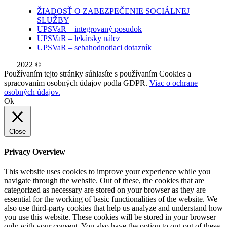
ŽIADOSŤ O ZABEZPEČENIE SOCIÁLNEJ
SLUŽBY
UPSVaR – integrovaný posudok
UPSVaR – lekársky nález
UPSVaR – sebahodnotiaci dotazník
2022 ©
WE DID THIS.
Používaním tejto stránky súhlasíte s používaním Cookies a
spracovaním osobných údajov podla GDPR.
Viac o ochrane
osobných údajov.
Ok
Close
Privacy Overview
This website uses cookies to improve your experience while you
navigate through the website. Out of these, the cookies that are
categorized as necessary are stored on your browser as they are
essential for the working of basic functionalities of the website. We
also use third-party cookies that help us analyze and understand how
you use this website. These cookies will be stored in your browser
only with your consent. You also have the option to opt-out of these