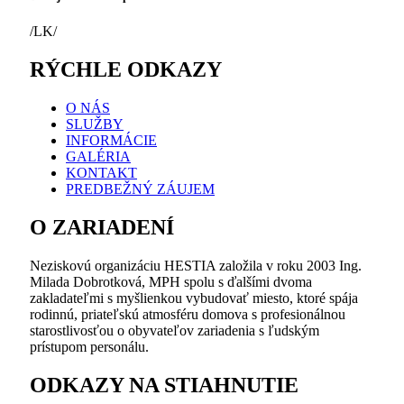
/LK/
RÝCHLE ODKAZY
O NÁS
SLUŽBY
INFORMÁCIE
GALÉRIA
KONTAKT
PREDBEŽNÝ ZÁUJEM
O ZARIADENÍ
Neziskovú organizáciu HESTIA založila v roku 2003 Ing.
Milada Dobrotková, MPH spolu s ďalšími dvoma
zakladateľmi s myšlienkou vybudovať miesto, ktoré spája
rodinnú, priateľskú atmosféru domova s profesionálnou
starostlivosťou o obyvateľov zariadenia s ľudským
prístupom personálu.
ODKAZY NA STIAHNUTIE