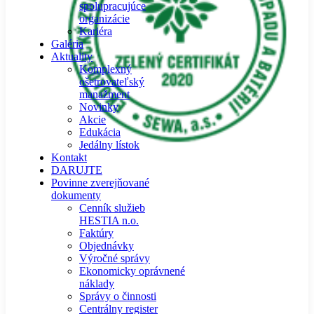
spolupracujúce
organizácie
Kariéra
Galéria
Aktuality
Komplexný
ošetrovateľský
manažment
Novinky
Akcie
Edukácia
Jedálny lístok
Kontakt
DARUJTE
Povinne zverejňované
dokumenty
Cenník služieb
HESTIA n.o.
Faktúry
Objednávky
Výročné správy
Ekonomicky oprávnené
náklady
Správy o činnosti
Centrálny register