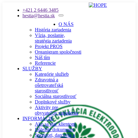
+421 2 6446 3485
hestia@hestia.sk
O NÁS
História zariadenia
Vízia, poslanie,
stratégia zariadenia
Projekt PROS
Organigram spoločnosti
Náš tím
Referencie
SLUŽBY
Kategórie služieb
Zdravotná a
ošetrovateľská
starostlivosť
Sociálna starostlivosť
Doplnkové služby
Aktivity pre
obyvateľov zariadenia
INFORMÁCIE
Ako sa stať klientom
Dôležité dokumenty
Sponzori, darcovia a