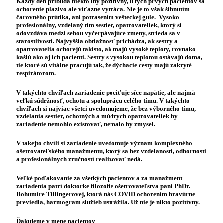
Každý deň pribúda niekto iný pozitívny, u tých prvých pacientov sa
ochorenie plazivo ale víťazne vytráca. Nie je to však šibnutím
čarovného prútika, ani potrasením vešteckej gule.
Vysoko
profesionálny, vzdelaný tím sestier, opatrovateliek
, ktorý si
odovzdáva medzi sebou vyčerpávajúce zmeny, strieda sa v
starostlivosti. Najvyššia obtiažnosť prichádza, ak sestry a
opatrovatelia ochorejú takisto, ak majú vysoké teploty, rovnako
kašlú ako aj ich pacienti. Sestry s vysokou teplotou ostávajú doma,
tie ktoré sú vitálne pracujú tak, že dýchacie cesty majú zakryté
respirátorom.
V takýchto chvíľach zariadenie pociťuje síce napätie, ale najmä
veľkú súdržnosť, ochotu a spoluprácu celého tímu. V takýchto
chvíľach si najviac všetci uvedomujeme, že bez výborného tímu,
vzdelania sestier, ochotných a múdrych opatrovateliek by
zariadenie nemohlo existovať, nemalo by zmysel.
V takejto chvíli si zariadenie uvedomuje význam
komplexného
ošetrovateľského manažmentu
, ktorý sa bez vzdelanosti, odbornosti
a profesionálnych zručností realizovať nedá.
Veľké poďakovanie za všetkých pacientov a za manažment
zariadenia patrí doktorke filozofie ošetrovateľstva pani PhDr.
Bohumíre Tillingerovej,
ktorá nás COVID ochorením bravúrne
previedla, harmogram služieb ustrážila. Už nie je nikto pozitívny.
Ďakujeme v mene pacientov