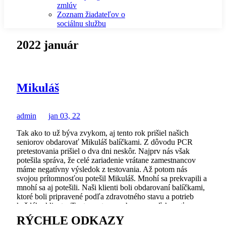
zmlúv
Zoznam žiadateľov o
sociálnu službu
2022 január
Mikuláš
admin
jan 03, 22
Tak ako to už býva zvykom, aj tento rok prišiel našich
seniorov obdarovať Mikuláš balíčkami. Z dôvodu PCR
pretestovania prišiel o dva dni neskôr. Najprv nás však
potešila správa, že celé zariadenie vrátane zamestnancov
máme negatívny výsledok z testovania. Až potom nás
svojou prítomnosťou potešil Mikuláš. Mnohí sa prekvapili a
mnohí sa aj potešili. Naši klienti boli obdarovaní balíčkami,
ktoré boli pripravené podľa zdravotného stavu a potrieb
každého klienta. Touto cestou sa chceme poďakovať
dobrým (avšak pre nás neznámym) ľuďom, ktorí
RÝCHLE ODKAZY
mikulášske balíčky nachystali a obdarovali nimi 34 klientov