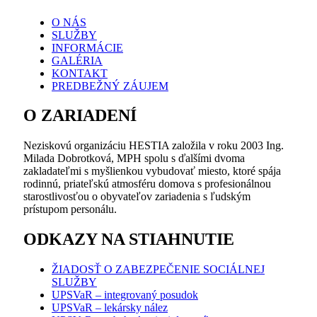
nášho zariadia HESTIA, n.o. Na záver si aj dámy z nášho
O NÁS
manažmentu vypýtali spoločnú fotku ako milú spomienku
SLUŽBY
na vydarenú akciu. Veríme, že Mikuláš navštívi HESTIU,
INFORMÁCIE
n.o. aj na budúci rok .
GALÉRIA
KONTAKT
PREDBEŽNÝ ZÁUJEM
O ZARIADENÍ
Neziskovú organizáciu HESTIA založila v roku 2003 Ing.
Milada Dobrotková, MPH spolu s ďalšími dvoma
zakladateľmi s myšlienkou vybudovať miesto, ktoré spája
rodinnú, priateľskú atmosféru domova s profesionálnou
starostlivosťou o obyvateľov zariadenia s ľudským
prístupom personálu.
ODKAZY NA STIAHNUTIE
ŽIADOSŤ O ZABEZPEČENIE SOCIÁLNEJ
SLUŽBY
UPSVaR – integrovaný posudok
UPSVaR – lekársky nález