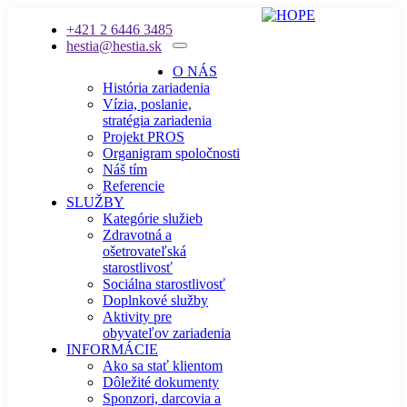
+421 2 6446 3485
hestia@hestia.sk
O NÁS
História zariadenia
Vízia, poslanie,
stratégia zariadenia
Projekt PROS
Organigram spoločnosti
Náš tím
Referencie
SLUŽBY
Kategórie služieb
Zdravotná a
ošetrovateľská
starostlivosť
Sociálna starostlivosť
Doplnkové služby
Aktivity pre
obyvateľov zariadenia
INFORMÁCIE
Ako sa stať klientom
Dôležité dokumenty
Sponzori, darcovia a