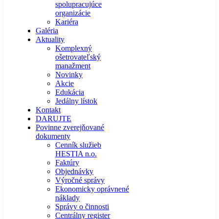
spolupracujúce
organizácie
Kariéra
Galéria
Aktuality
Komplexný
ošetrovateľský
manažment
Novinky
Akcie
Edukácia
Jedálny lístok
Kontakt
DARUJTE
Povinne zverejňované
dokumenty
Cenník služieb
HESTIA n.o.
Faktúry
Objednávky
Výročné správy
Ekonomicky oprávnené
náklady
Správy o činnosti
Centrálny register