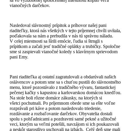
sa vo vyzdobenej spoločenskej miestnosti kopilo veľa
vianočných darčekov.
Nasledoval slávnostný prípitok a príhovor našej pani
riaditeľky, ktorá nás všetkých v tejto príjemnej chvíli uvítala,
poďakovala sa nám a prebudila v nás tú správnu náladu.
V celej miestnosti sa šírili emócie, ľudia si štrngli s
prípitkom a začali jesť tradičné oplátky a trubičky. Spoločne
sme si zaspievali vianočné koledy s klavírnym sprievodom
pani Emy.
Pani riaditeľka aj ostatní zagratulovali a obdarúvali našich
oslávencov a potom sme sa s chuťou pustili do slávnostného
menu, ktoré pozostávalo z tradičného vývaru, fantastickej
pečenej kačky s kapustou a karlovarskou domácou knedľou.
Na stole boli rôzne domáce zákusky, na ktorých si
všetci pochutnali. Po príjemnom obede sme sa ešte voľne
rozprávali pri káve a potom nasledovalo triedenie,
rozdávanie a rozbaľovanie darčekov. Obyvatelia dostali
spolu s pohľadnicami a pozdravmi samé pekné a užitočné
veci, ktorým sa veľmi potešili, navzájom si ich poukazovali
a neskôr starostlivo uschovali na izbách. Celý deň sme mali