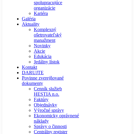
spolupracujúce
organizácie
Kariéra
Galéria
Aktuality
Komplexný
ošetrovateľský
manažment
Novinky
Akcie
Edukácia
Jedálny lístok
Kontakt
DARUJTE
Povinne zverejňované
dokumenty
Cenník služieb
HESTIA n.o.
Faktúry
Objednávky
Výročné správy
Ekonomicky oprávnené
náklady
Správy o činnosti
Centrálny register