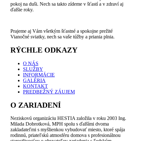
pokoj na duši. Nech sa takto zídeme v šťastí a v zdraví aj
ďalšie roky.
Prajeme aj Vám všetkým šťastné a spokojne prežité
Vianočné sviatky, nech sa vaše túžby a priania plnia.
RÝCHLE ODKAZY
O NÁS
SLUŽBY
INFORMÁCIE
GALÉRIA
KONTAKT
PREDBEŽNÝ ZÁUJEM
O ZARIADENÍ
Neziskovú organizáciu HESTIA založila v roku 2003 Ing.
Milada Dobrotková, MPH spolu s ďalšími dvoma
zakladateľmi s myšlienkou vybudovať miesto, ktoré spája
rodinnú, priateľskú atmosféru domova s profesionálnou
starostlivosťou o obyvateľov zariadenia s ľudským