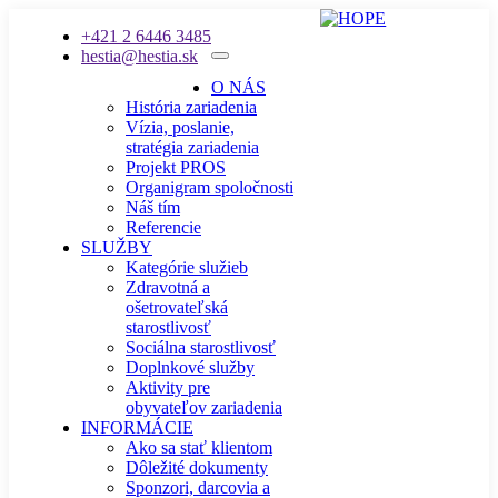
+421 2 6446 3485
hestia@hestia.sk
O NÁS
História zariadenia
Vízia, poslanie,
stratégia zariadenia
Projekt PROS
Organigram spoločnosti
Náš tím
Referencie
SLUŽBY
Kategórie služieb
Zdravotná a
ošetrovateľská
starostlivosť
Sociálna starostlivosť
Doplnkové služby
Aktivity pre
obyvateľov zariadenia
INFORMÁCIE
Ako sa stať klientom
Dôležité dokumenty
Sponzori, darcovia a