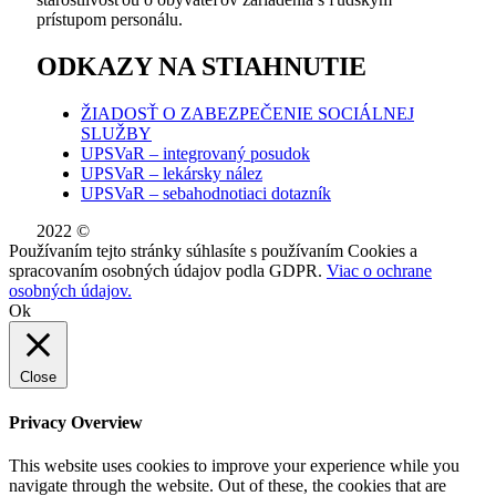
prístupom personálu.
ODKAZY NA STIAHNUTIE
ŽIADOSŤ O ZABEZPEČENIE SOCIÁLNEJ
SLUŽBY
UPSVaR – integrovaný posudok
UPSVaR – lekársky nález
UPSVaR – sebahodnotiaci dotazník
2022 ©
WE DID THIS.
Používaním tejto stránky súhlasíte s používaním Cookies a
spracovaním osobných údajov podla GDPR.
Viac o ochrane
osobných údajov.
Ok
Close
Privacy Overview
This website uses cookies to improve your experience while you
navigate through the website. Out of these, the cookies that are