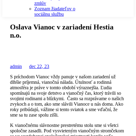
zmlúv
Zoznam žiadateľov o
sociálnu službu
Oslava Vianoc v zariadení Hestia
n.o.
admin
dec 22, 23
S príchodom Vianoc vždy panuje v našom zariadení už
dlhšie príjemná, vianočná nálada. Útulnosť a rodinná
atmosféra je práve v tomto období výraznejšia. Ľudia
spomínajú na svoje detstvo a vianočný čas, ktorý trávili so
svojimi rodinami a blízkymi. Často sa rozprávame o našich
zvykoch a o tom, ako sme slávili Vianoce u nás doma. Ako
roky pribúdajú, vážime si tento sviatok a sme vďační, že
sme sa tu zase spolu zišli.
K vianočnému slávnostne prestretému stolu sme si všetci
spoločne zasadli. Pod vysvieteným vianočným stromčekom